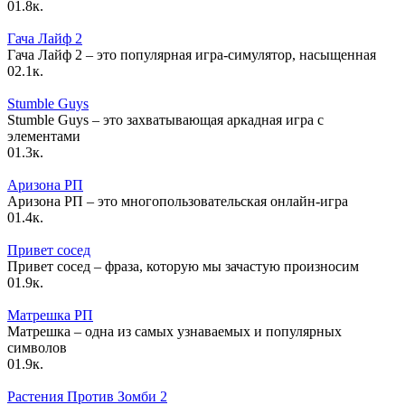
0
1.8к.
Гача Лайф 2
Гача Лайф 2 – это популярная игра-симулятор, насыщенная
0
2.1к.
Stumble Guys
Stumble Guys – это захватывающая аркадная игра с
элементами
0
1.3к.
Аризона РП
Аризона РП – это многопользовательская онлайн-игра
0
1.4к.
Привет сосед
Привет сосед – фраза, которую мы зачастую произносим
0
1.9к.
Матрешка РП
Матрешка – одна из самых узнаваемых и популярных
символов
0
1.9к.
Растения Против Зомби 2