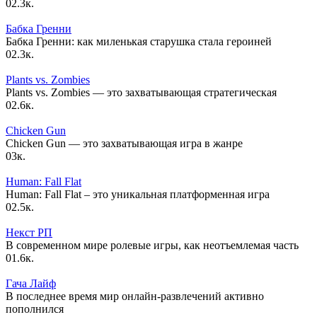
0
2.3к.
Бабка Гренни
Бабка Гренни: как миленькая старушка стала героиней
0
2.3к.
Plants vs. Zombies
Plants vs. Zombies — это захватывающая стратегическая
0
2.6к.
Chicken Gun
Chicken Gun — это захватывающая игра в жанре
0
3к.
Human: Fall Flat
Human: Fall Flat – это уникальная платформенная игра
0
2.5к.
Некст РП
В современном мире ролевые игры, как неотъемлемая часть
0
1.6к.
Гача Лайф
В последнее время мир онлайн-развлечений активно
пополнился