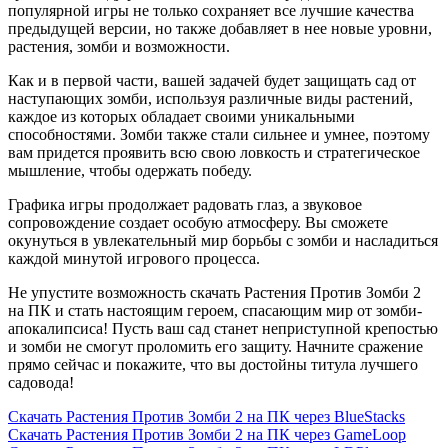
популярной игры не только сохраняет все лучшие качества
предыдущей версии, но также добавляет в нее новые уровни,
растения, зомби и возможности.
Как и в первой части, вашей задачей будет защищать сад от
наступающих зомби, используя различные виды растений,
каждое из которых обладает своими уникальными
способностями. Зомби также стали сильнее и умнее, поэтому
вам придется проявить всю свою ловкость и стратегическое
мышление, чтобы одержать победу.
Графика игры продолжает радовать глаз, а звуковое
сопровождение создает особую атмосферу. Вы сможете
окунуться в увлекательный мир борьбы с зомби и насладиться
каждой минутой игрового процесса.
Не упустите возможность скачать Растения Против Зомби 2
на ПК и стать настоящим героем, спасающим мир от зомби-
апокалипсиса! Пусть ваш сад станет неприступной крепостью
и зомби не смогут проломить его защиту. Начните сражение
прямо сейчас и покажите, что вы достойны титула лучшего
садовода!
Скачать Растения Против Зомби 2 на ПК через BlueStacks
Скачать Растения Против Зомби 2 на ПК через GameLoop