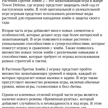
Растения Против Зомби 2 – это захватывающая игра в жанре
Tower Defense, где игроку предстоит защищать свой сад от
наступления зомби. В этой оригинальной и увлекательной
игре игрокам предстоит использовать различные виды
растений для отражения нападения зомби и защиты своего
сада.
Вторая часть игры добавляет много новых элементов и
особенностей, которые делают игру еще более интересной и
захватывающей. В игре появляются новые растения с
уникальными способностями и суперспособностями, которые
помогут игроку в сражениях с зомби. Также появилось
множество новых типов зомби с различными навыками и
способностями, которые требуют от игрока использования
разных стратегий и тактик.
В Растения Против Зомби 2 игроку предстоит пройти
множество захватывающих уровней и миров, каждый из
которых предлагает новые вызовы и задачи. В игре также
присутствует множество режимов игры, включая обычные
уровни, мини-игры, головоломки и босс-битвы.
Одним из ключевых отличий второй части игры является
наличие нового режима «Временная рулетка», который
добавляет случайность и неожиданность в ход игры. В этом
режиме игроку предлагается выбрать растение для