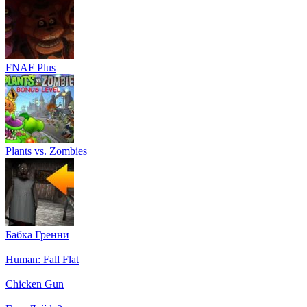
FNAF Plus
Plants vs. Zombies
Бабка Гренни
Human: Fall Flat
Chicken Gun