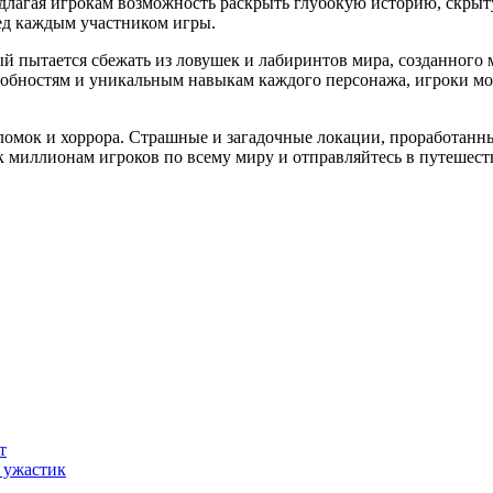
предлагая игрокам возможность раскрыть глубокую историю, скры
ед каждым участником игры.
ый пытается сбежать из ловушек и лабиринтов мира, созданного 
обностям и уникальным навыкам каждого персонажа, игроки могу
оломок и хоррора. Страшные и загадочные локации, проработан
миллионам игроков по всему миру и отправляйтесь в путешестви
т
е ужастик