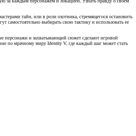
тую за каждым персонажем и локацией. Узнать правду о своем
мастерами тайн, или в роли охотника, стремящегося остановить
т самостоятельно выбирать свою тактику и использовать ее
ные персонажи и захватывающий сюжет сделают игровой
е по мрачному миру Identity V, где каждый шаг может стать