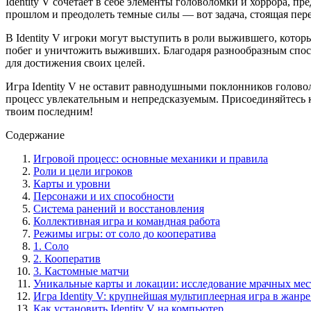
Identity V сочетает в себе элементы головоломки и хоррора, 
прошлом и преодолеть темные силы — вот задача, стоящая пер
В Identity V игроки могут выступить в роли выжившего, котор
побег и уничтожить выживших. Благодаря разнообразным спос
для достижения своих целей.
Игра Identity V не оставит равнодушными поклонников голов
процесс увлекательным и непредсказуемым. Присоединяйтесь к 
твоим последним!
Содержание
Игровой процесс: основные механики и правила
Роли и цели игроков
Карты и уровни
Персонажи и их способности
Система ранений и восстановления
Коллективная игра и командная работа
Режимы игры: от соло до кооператива
1. Соло
2. Кооператив
3. Кастомные матчи
Уникальные карты и локации: исследование мрачных мес
Игра Identity V: крупнейшая мультиплеерная игра в жанр
Как установить Identity V на компьютер