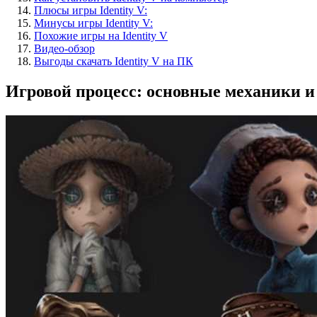
Плюсы игры Identity V:
Минусы игры Identity V:
Похожие игры на Identity V
Видео-обзор
Выгоды скачать Identity V на ПК
Игровой процесс: основные механики и