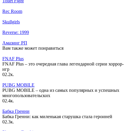
Toilet Fight
Rec Room
Skullgirls
Reverse: 1999
Амазинг РП
Вам также может понравиться
FNAF Plus
FNAF Plus – это очередная глава легендарной серии хоррор-
игр
0
2.2к.
PUBG MOBILE
PUBG MOBILE – одна из самых популярных и успешных
многопользовательских
0
2.4к.
Бабка Гренни
Бабка Гренни: как миленькая старушка стала героиней
0
2.3к.