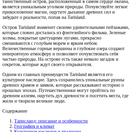
таинственный остров, расположенный в самом сердце океана,
является уникальным уголком природы. Почувствуйте легкое
прикосновение магии, ощутите дыхание древних сил и
забудьте о реальности, попав на Tarisland.
Остров Tarisland знаменит своими удивительными пейзажами,
которые словно достались из фэнтезийного фильма. Зеленые
холмы, покрытые цветущими лугами, прекрасно
смешиваются с голубым морем и ярким небом.
Величественные горные вершины и глубокие озера создают
невероятную атмосферу и позволяют почувствовать себя
частью природы. На острове есть также немало загадок и
секретов, которые ждут своего открывателя.
Одним из главных преимуществ Tarisland является его
культурное наследие. Здесь сохранились уникальные руины
древних храмов и замков, которые рассказывают историю о
прошлых эпохах. Путешественники могут пройтись по
древним аллеям, ощутить дух древности и посетить места, где
жили и творили великие люди.
Содержание
Тарисланд: описание и особенности
География и климат
Культурное наследие и традиции