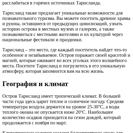
расслабиться в горячих источниках Тарисланда.
Тарисланд также предлагает уникальные возможности для
познавательного туризма. Вы можете посетить древние храмы
и руины, оставшиеся от предыдущих цивилизаций, узнать
историю острова в местных музеях и галереях, а также
познакомиться с местными жителями и их культурой через
национальные фестивали и праздники.
Тарисланд – это место, где каждый посетитель найдет что-то
особенное и незабываемое. Остров поражает своей красотой и
магией, которые оживают во всех уголках этого волшебного
места. Посетите Тарисланд и погрузитесь в его уникальную
атмосферу, которая запомнится вам на всю жизнь.
География и климат
Остров Тарисланд имеет тропический климат. В большей
части года здесь царит теплое и солнечное погоду. Средняя
температура воздуха держится на уровне 25-30°C, а воды
теплого океана не опускается ниже 20°C. Наибольшее
количество осадков приходится на сезон дождей, который
продолжается с ноября по март.
Климатические условия создают благоприятную среду для