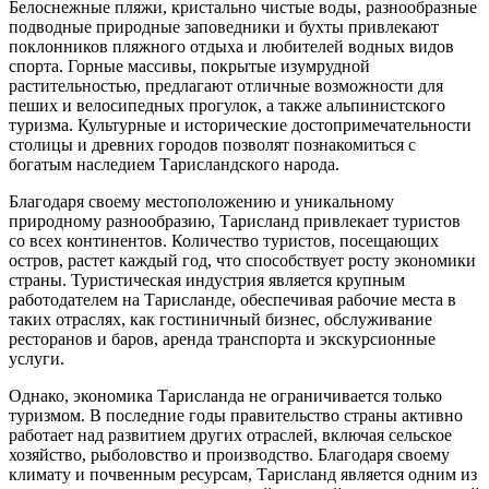
Белоснежные пляжи, кристально чистые воды, разнообразные
подводные природные заповедники и бухты привлекают
поклонников пляжного отдыха и любителей водных видов
спорта. Горные массивы, покрытые изумрудной
растительностью, предлагают отличные возможности для
пеших и велосипедных прогулок, а также альпинистского
туризма. Культурные и исторические достопримечательности
столицы и древних городов позволят познакомиться с
богатым наследием Тарисландского народа.
Благодаря своему местоположению и уникальному
природному разнообразию, Тарисланд привлекает туристов
со всех континентов. Количество туристов, посещающих
остров, растет каждый год, что способствует росту экономики
страны. Туристическая индустрия является крупным
работодателем на Тарисланде, обеспечивая рабочие места в
таких отраслях, как гостиничный бизнес, обслуживание
ресторанов и баров, аренда транспорта и экскурсионные
услуги.
Однако, экономика Тарисланда не ограничивается только
туризмом. В последние годы правительство страны активно
работает над развитием других отраслей, включая сельское
хозяйство, рыболовство и производство. Благодаря своему
климату и почвенным ресурсам, Тарисланд является одним из