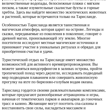
величественные водопады, белоснежные пляжи с мягким
песком, а также изумительные скалистые бухты и горные
хребты. Здесь вы найдете множество экзотических животных
и растений, которые встречаются только на Тарисланде.
Особенностью Тарисланда является таинственная и
магическая атмосфера, которая царит на острове. Легенды и
сказки, передаваемые из поколения в поколение, говорят о
древней магии, пронизывающей эту землю. Многие
посетители исследуют местные магические источники и
принимают участие в уникальных ритуалах и обрядах для
приобретения счастья и удачи.
Туристический отдых на Тарисланде имеет множество
возможностей для активного времяпрепровождения. Вы
можете заняться виндсерфингом в заливах острова, пройти
тропический поход через джунгли, исследовать подводный
мир подводным плаванием или совершить живописную
прогулку на яхте по бирюзово-голубым водам океана.
Тарисланд гордится своими развлекательными комплексами,
которые предлагают разнообразные аттракционы и игры,
начиная от тематических парков и аквапарков до гоночных
трасс и казино. Желающие могут посетить спа-салоны и
восстановить свои силы, насладиться массажем и