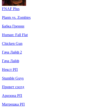
FNAF Plus
Plants vs. Zombies
Бабка Гренни
Human: Fall Flat
Chicken Gun
Гача Лайф 2
Гача Лайф
Некст РП
Stumble Guys
Привет сосед
Аризона РП
Матрешка РП