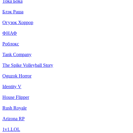
Тока Бока
Блэк Раша
Огузок Хоррор
ФНАФ
Роблокс
Tank Company
The Spike Volleyball Story
Oguzok Horror
Identity V
House Flipper
Rush Royale
Arizona RP
1v1.LOL