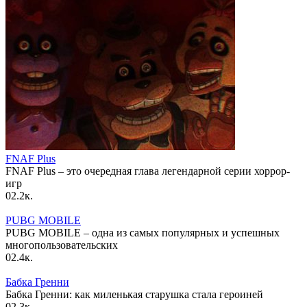
FNAF Plus
FNAF Plus – это очередная глава легендарной серии хоррор-
игр
0
2.2к.
PUBG MOBILE
PUBG MOBILE – одна из самых популярных и успешных
многопользовательских
0
2.4к.
Бабка Гренни
Бабка Гренни: как миленькая старушка стала героиней
0
2.3к.