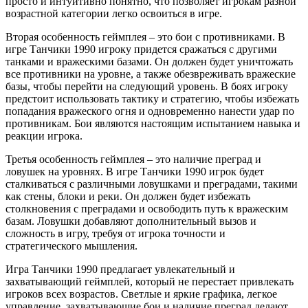
просто и интуитивно понятно, что позволяет игрокам разной
возрастной категории легко освоиться в игре.
Вторая особенность геймплея – это бои с противниками. В
игре Танчики 1990 игроку придется сражаться с другими
танками и вражескими базами. Он должен будет уничтожать
все противники на уровне, а также обезвреживать вражеские
базы, чтобы перейти на следующий уровень. В боях игроку
предстоит использовать тактику и стратегию, чтобы избежать
попадания вражеского огня и одновременно нанести удар по
противникам. Бои являются настоящим испытанием навыка и
реакции игрока.
Третья особенность геймплея – это наличие преград и
ловушек на уровнях. В игре Танчики 1990 игрок будет
сталкиваться с различными ловушками и преградами, такими
как стены, блоки и реки. Он должен будет избежать
столкновения с преградами и освободить путь к вражеским
базам. Ловушки добавляют дополнительный вызов и
сложность в игру, требуя от игрока точности и
стратегического мышления.
Игра Танчики 1990 предлагает увлекательный и
захватывающий геймплей, который не перестает привлекать
игроков всех возрастов. Светлые и яркие графика, легкое
управление, захватывающие бои и наличие преград делают