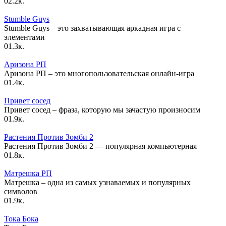
0
2.2к.
Stumble Guys
Stumble Guys – это захватывающая аркадная игра с
элементами
0
1.3к.
Аризона РП
Аризона РП – это многопользовательская онлайн-игра
0
1.4к.
Привет сосед
Привет сосед – фраза, которую мы зачастую произносим
0
1.9к.
Растения Против Зомби 2
Растения Против Зомби 2 — популярная компьютерная
0
1.8к.
Матрешка РП
Матрешка – одна из самых узнаваемых и популярных
символов
0
1.9к.
Тока Бока