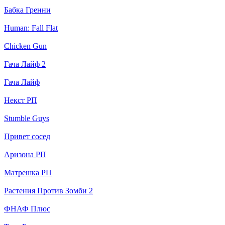
Бабка Гренни
Human: Fall Flat
Chicken Gun
Гача Лайф 2
Гача Лайф
Некст РП
Stumble Guys
Привет сосед
Аризона РП
Матрешка РП
Растения Против Зомби 2
ФНАФ Плюс