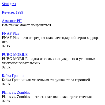
Skullgirls
Reverse: 1999
Амазинг РП
Вам также может понравиться
FNAF Plus
FNAF Plus – это очередная глава легендарной серии хоррор-
игр
0
2.1к.
PUBG MOBILE
PUBG MOBILE – одна из самых популярных и успешных
многопользовательских
0
2.3к.
Бабка Гренни
Бабка Гренни: как миленькая старушка стала героиней
0
2.3к.
Plants vs. Zombies
Plants vs. Zombies — это захватывающая стратегическая
0
2.6к.