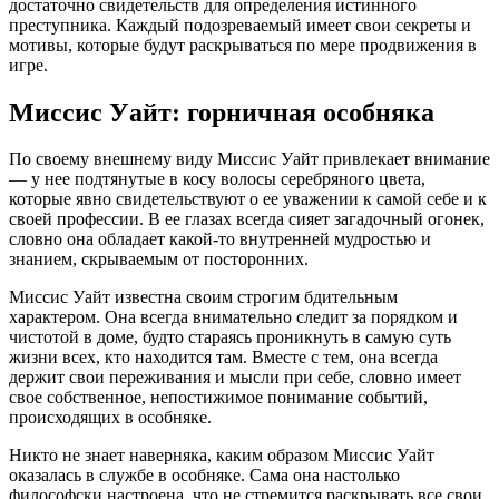
достаточно свидетельств для определения истинного
преступника. Каждый подозреваемый имеет свои секреты и
мотивы, которые будут раскрываться по мере продвижения в
игре.
Миссис Уайт: горничная особняка
По своему внешнему виду Миссис Уайт привлекает внимание
— у нее подтянутые в косу волосы серебряного цвета,
которые явно свидетельствуют о ее уважении к самой себе и к
своей профессии. В ее глазах всегда сияет загадочный огонек,
словно она обладает какой-то внутренней мудростью и
знанием, скрываемым от посторонних.
Миссис Уайт известна своим строгим бдительным
характером. Она всегда внимательно следит за порядком и
чистотой в доме, будто стараясь проникнуть в самую суть
жизни всех, кто находится там. Вместе с тем, она всегда
держит свои переживания и мысли при себе, словно имеет
свое собственное, непостижимое понимание событий,
происходящих в особняке.
Никто не знает наверняка, каким образом Миссис Уайт
оказалась в службе в особняке. Сама она настолько
философски настроена, что не стремится раскрывать все свои