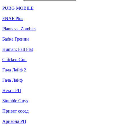
PUBG MOBILE
FNAF Plus
Plants vs. Zombies
Бабка Гренни
Human: Fall Flat
Chicken Gun
Гача Лайф 2
Гача Лайф
Некст РП
Stumble Guys
Привет сосед
Аризона РП