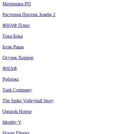
Матрешка РП
Растения Против Зомби 2
ФНАФ Плюс
Тока Бока
Блэк Раша
Огузок Хоррор
ФНАФ
Роблокс
Tank Company
The Spike Volleyball Story
Oguzok Horror
Identity V
House Flipper