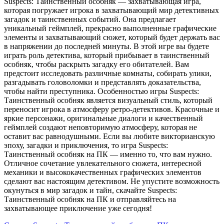
Suspects: Таинственный особняк — захватывающая игра,
которая погружает игрока в захватывающий мир детективных
загадок и таинственных событий. Она предлагает
уникальный геймплей, прекрасно выполненные графические
элементы и захватывающий сюжет, который будет держать вас
в напряжении до последней минуты. В этой игре вы будете
играть роль детектива, который прибывает в таинственный
особняк, чтобы раскрыть загадку его обитателей. Вам
предстоит исследовать различные комнаты, собирать улики,
разгадывать головоломки и представлять доказательства,
чтобы найти преступника. Особенностью игры Suspects:
Таинственный особняк является визуальный стиль, который
переносит игрока в атмосферу ретро-детективов. Красочные и
яркие персонажи, оригинальные диалоги и качественный
геймплей создают неповторимую атмосферу, которая не
оставит вас равнодушными. Если вы любите викторианскую
эпоху, загадки и приключения, то игра Suspects:
Таинственный особняк на ПК — именно то, что вам нужно.
Отличное сочетание увлекательного сюжета, интересной
механики и высококачественных графических элементов
сделают вас настоящим детективом. Не упустите возможность
окунуться в мир загадок и тайн, скачайте Suspects:
Таинственный особняк на ПК и отправляйтесь на
захватывающее приключение уже сегодня!