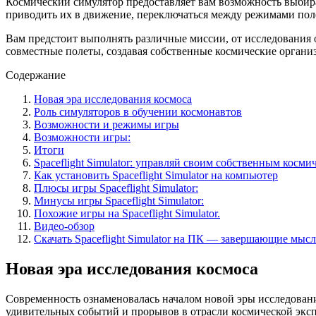
Космический симулятор предоставляет вам возможность выбир
приводить их в движение, переключаться между режимами поле
Вам предстоит выполнять различные миссии, от исследования 
совместные полеты, создавая собственные космические орган
Содержание
Новая эра исследования космоса
Роль симуляторов в обучении космонавтов
Возможности и режимы игры
Возможности игры:
Итоги
Spaceflight Simulator: управляй своим собственным косм
Как установить Spaceflight Simulator на компьютер
Плюсы игры Spaceflight Simulator:
Минусы игры Spaceflight Simulator:
Похожие игры на Spaceflight Simulator.
Видео-обзор
Скачать Spaceflight Simulator на ПК — завершающие мыс
Новая эра исследования космоса
Современность ознаменовалась началом новой эры исследовани
удивительных событий и прорывов в отрасли космической экс