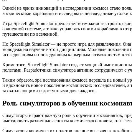
Одной из ярких инноваций в исследовании космоса стало появл
космическими кораблями и исследовать неизведанные уголки к
Игра Spaceflight Simulator предлагает возможность строить с
солнечной системе, а также управлять своими кораблями в от
путешествии по вселенной.
Но Spaceflight Simulator — не просто игра для развлечения. О
молодежь на изучение этой дисциплины. Молодые поколения по
исследованиям и последующим карьерным возможностям в это
Кроме того, Spaceflight Simulator создает мощный имитацион
полетами. Разработчики симулятора активно сотрудничают с 
Таким образом, эра исследования космоса перешла на новый уро
и вдохновить новое поколение космических исследователей, а 
захватывающими и доступными для каждого.
Роль симуляторов в обучении космонав
Симуляторы играют важную роль в обучении космонавтов, пре
имитировать различные аспекты космического полета, от взлет
Симуляторы космических полетов внешне выглядят как кабины