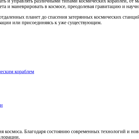
ать и управлять различными типами космических кораблей, от 
та и маневрировать в космосе, преодолевая гравитацию и научн
отдаленных планет до спасения затерянных космических станци
изации или присоединяясь к уже существующим.
ическим кораблем
ли
я космоса. Благодаря состоянию современных технологий и нов
плорации.