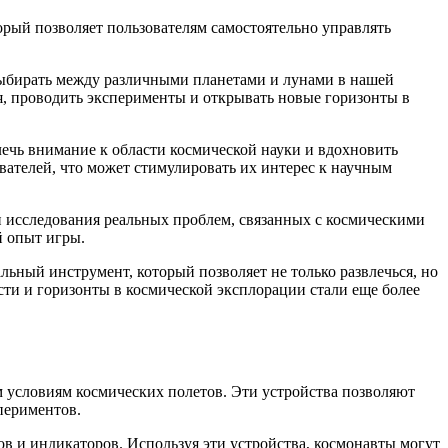
торый позволяет пользователям самостоятельно управлять
е выбирать между различными планетами и лунами в нашей
я, проводить эксперименты и открывать новые горизонты в
ивлечь внимание к области космической науки и вдохновить
ателей, что может стимулировать их интерес к научным
и исследования реальных проблем, связанных с космическими
й опыт игры.
альный инструмент, который позволяет не только развлечься, но
сти и горизонты в космической эксплорации стали еще более
 условиям космических полетов. Эти устройства позволяют
периментов.
 и индикаторов. Используя эти устройства, космонавты могут