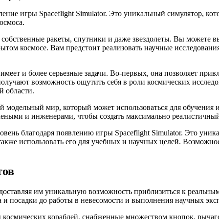
ение игры Spaceflight Simulator. Это уникальный симулятор, ко
осмоса.
вои собственные ракеты, спутники и даже звездолеты. Вы может
крытом космосе. Вам предстоит реализовать научные исследовани
на имеет и более серьезные задачи. Во-первых, она позволяет пр
лучают возможность ощутить себя в роли космических исследов
й области.
ный модельный мир, который может использоваться для обучения 
учеными и инженерами, чтобы создать максимально реалистичны
вень благодаря появлению игры Spaceflight Simulator. Это уник
также использовать его для учебных и научных целей. Возможно
тов
доставляя им уникальную возможность приблизиться к реальным
а и посадки до работы в невесомости и выполнения научных экс
 космических кораблей, снабженные множеством кнопок, рычагов