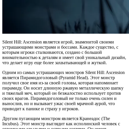
Silent Hill: Ascension является игрой, знаменитой своими
устрашающими монстрами и боссами. Каждое существо, с
которым игроки сталкиваются, создано с большой
внимательностью к деталям и имеет свой уникальный дизайн,
что делает игру еще более захватывающей и жуткой.
Одним из самых устрашающих монстров Silent Hill: Ascension
является Пирамидоголовый (Pyramid Head). Этот монстр
получил свое имя из-за своей головы, которая напоминает
пирамиду. Он носит длинную ржавую металлическую шапку
и тяжелый меч, который он безжалостно использует против
своих врагов. Пирамидоголовый не только очень силен и
вынослив, но и вызывает ужас своей мрачной аурой, что
приводит к панике и страху у игроков.
Другим пугающим монстром является Кранеадос (The
Incubus). Этот монстр выглядит как исполинский человек с
огромными крыльями и острыми когтями. Он имеет