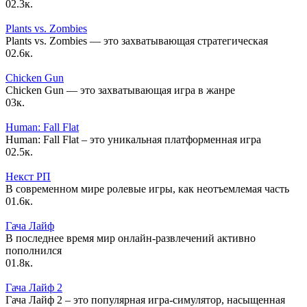
0
2.3к.
Plants vs. Zombies
Plants vs. Zombies — это захватывающая стратегическая
0
2.6к.
Chicken Gun
Chicken Gun — это захватывающая игра в жанре
0
3к.
Human: Fall Flat
Human: Fall Flat – это уникальная платформенная игра
0
2.5к.
Некст РП
В современном мире ролевые игры, как неотъемлемая часть
0
1.6к.
Гача Лайф
В последнее время мир онлайн-развлечений активно
пополнился
0
1.8к.
Гача Лайф 2
Гача Лайф 2 – это популярная игра-симулятор, насыщенная