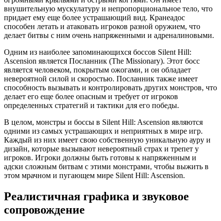
внушительную мускулатуру и непропорциональное тело, что
придает ему еще более устрашающий вид. Кранеадос
способен летать и атаковать игроков разной оружием, что
делает битвы с ним очень напряженными и адреналиновыми.
Одним из наиболее запоминающихся боссов Silent Hill:
Ascension является Посланник (The Missionary). Этот босс
является человеком, покрытым ожогами, и он обладает
невероятной силой и скоростью. Посланник также имеет
способность вызывать и контролировать других монстров, что
делает его еще более опасным и требует от игроков
определенных стратегий и тактики для его победы.
В целом, монстры и боссы в Silent Hill: Ascension являются
одними из самых устрашающих и неприятных в мире игр.
Каждый из них имеет свою собственную уникальную ауру и
дизайн, которые вызывают невероятный страх и трепет у
игроков. Игроки должны быть готовы к напряженным и
адски сложным битвам с этими монстрами, чтобы выжить в
этом мрачном и пугающем мире Silent Hill: Ascension.
Реалистичная графика и звуковое
сопровождение