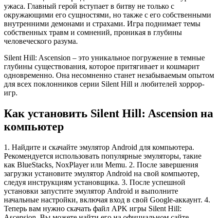
ужаса. Главный герой вступает в битву не только с
окружающими его сущностями, но также с его собственными
внутренними демонами и страхами. Игра поднимает темы
собственных травм и сомнений, проникая в глубины
человеческого разума.
Silent Hill: Ascension – это уникальное погружение в темные
глубины существования, которое притягивает и кошмарит
одновременно. Она несомненно станет незабываемым опытом
для всех поклонников серии Silent Hill и любителей хоррор-
игр.
Как установить Silent Hill: Ascension на
компьютер
1. Найдите и скачайте эмулятор Android для компьютера.
Рекомендуется использовать популярные эмуляторы, такие
как BlueStacks, NoxPlayer или Memu. 2. После завершения
загрузки установите эмулятор Android на свой компьютер,
следуя инструкциям установщика. 3. После успешной
установки запустите эмулятор Android и выполните
начальные настройки, включая вход в свой Google-аккаунт. 4.
Теперь вам нужно скачать файл APK игры Silent Hill:
Ascension. Вы можете найти его на официальном сайте