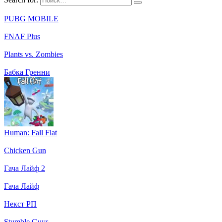
PUBG MOBILE
FNAF Plus
Plants vs. Zombies
Бабка Гренни
Human: Fall Flat
Chicken Gun
Гача Лайф 2
Гача Лайф
Некст РП
Stumble Guys