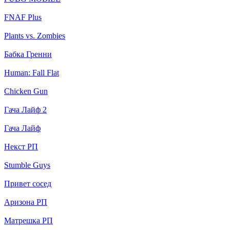
FNAF Plus
Plants vs. Zombies
Бабка Гренни
Human: Fall Flat
Chicken Gun
Гача Лайф 2
Гача Лайф
Некст РП
Stumble Guys
Привет сосед
Аризона РП
Матрешка РП