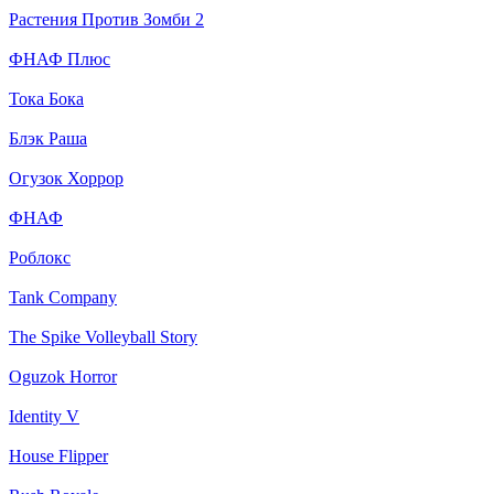
Растения Против Зомби 2
ФНАФ Плюс
Тока Бока
Блэк Раша
Огузок Хоррор
ФНАФ
Роблокс
Tank Company
The Spike Volleyball Story
Oguzok Horror
Identity V
House Flipper