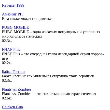
Reverse: 1999
Амазинг РП
Вам также может понравиться
PUBG MOBILE
PUBG MOBILE – одна из самых популярных и успешных
многопользовательских
0
2.3к.
FNAF Plus
FNAF Plus – это очередная глава легендарной серии хоррор-
игр
0
2.2к.
Бабка Гренни
Бабка Гренни: как миленькая старушка стала героиней
0
2.3к.
Plants vs. Zombies
Plants vs. Zombies — это захватывающая стратегическая
0
2.6к.
Chicken Gun