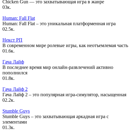
Chicken Gun — это захватывающая игра в жанре
0
3к.
Human: Fall Flat
Human: Fall Flat – это уникальная платформенная игра
0
2.5к.
Некст РП
В современном мире ролевые игры, как неотъемлемая часть
0
1.6к.
Гача Лайф
В последнее время мир онлайн-развлечений активно
пополнился
0
1.8к.
Гача Лайф 2
Гача Лайф 2 – это популярная игра-симулятор, насыщенная
0
2.2к.
Stumble Guys
Stumble Guys – это захватывающая аркадная игра с
элементами
0
1.3к.