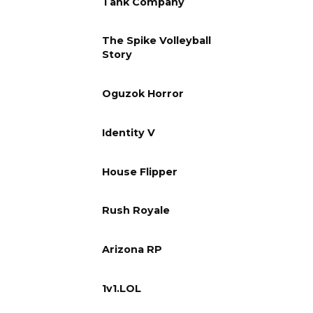
Tank Company
The Spike Volleyball
Story
Oguzok Horror
Identity V
House Flipper
Rush Royale
Arizona RP
1v1.LOL