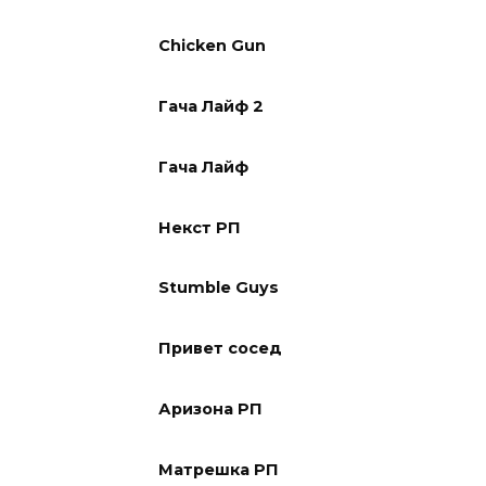
Chicken Gun
Гача Лайф 2
Гача Лайф
Некст РП
Stumble Guys
Привет сосед
Аризона РП
Матрешка РП