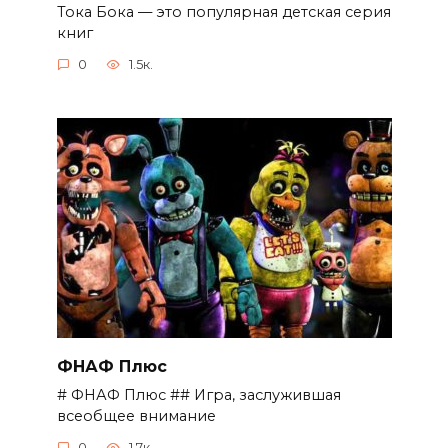
Тока Бока — это популярная детская серия
книг
0
1.5к.
ФНАФ Плюс
# ФНАФ Плюс ## Игра, заслужившая
всеобщее внимание
0
1.7к.