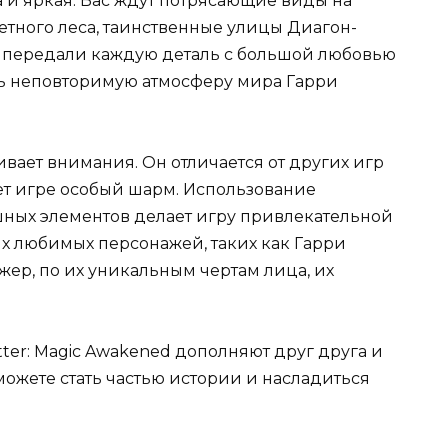
 и яркая. Вас ждут потрясающие виды на
ретного леса, таинственные улицы Диагон-
и передали каждую деталь с большой любовью
ть неповторимую атмосферу мира Гарри
вает внимания. Он отличается от других игр
ет игре особый шарм. Использование
ных элементов делает игру привлекательной
их любимых персонажей, таких как Гарри
жер, по их уникальным чертам лица, их
tter: Magic Awakened дополняют друг друга и
ожете стать частью истории и насладиться