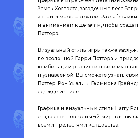
Графика в игре очень детализирована
Замок Хогвартс, загадочные леса Зап
альеи и многое другое. Разработчик
и вниманием к деталям, чтобы созда
Поттера.
Визуальный стиль игры также заслужи
по вселенной Гарри Поттера и прида
комбинации реалистичных и мультяш
и узнаваемой. Вы сможете узнать сво
Поттер, Рон Уизли и Гермиона Грейнд
одежде и стиле.
Графика и визуальный стиль Harry Po
создают неповторимый мир, где вы см
всеми прелестями колдовства.