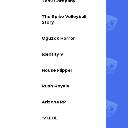
Tank Company
The Spike Volleyball
Story
Oguzok Horror
Identity V
House Flipper
Rush Royale
Arizona RP
1v1.LOL