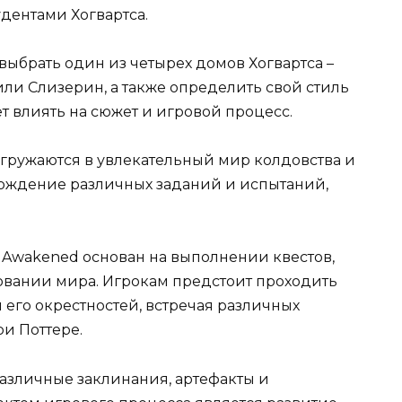
удентами Хогвартса.
выбрать один из четырех домов Хогвартса –
ли Слизерин, а также определить свой стиль
 влиять на сюжет и игровой процесс.
гружаются в увлекательный мир колдовства и
охождение различных заданий и испытаний,
ic Awakened основан на выполнении квестов,
овании мира. Игрокам предстоит проходить
 его окрестностей, встречая различных
и Поттере.
различные заклинания, артефакты и