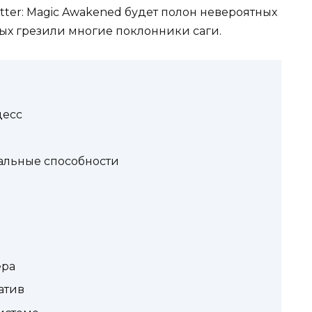
otter: Magic Awakened будет полон невероятных
рых грезили многие поклонники саги.
цесс
альные способности
ера
атив