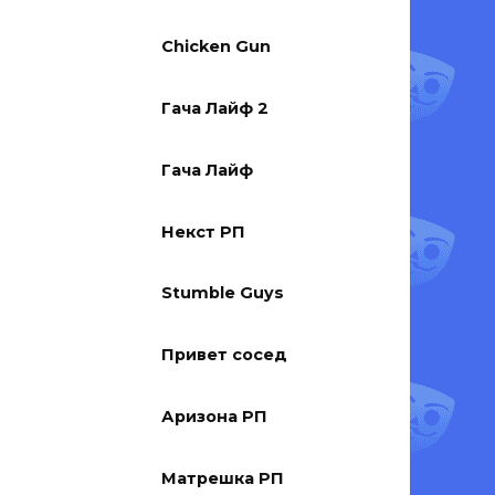
Chicken Gun
Гача Лайф 2
Гача Лайф
Некст РП
Stumble Guys
Привет сосед
Аризона РП
Матрешка РП