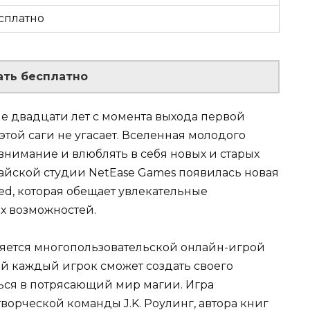
сплатно
ать бесплатно
ше двадцати лет с момента выхода первой
этой саги не угасает. Вселенная молодого
нимание и влюблять в себя новых и старых
айской студии NetEase Games появилась новая
ned, которая обещает увлекательные
х возможностей.
вляется многопользовательской онлайн-игрой
ней каждый игрок сможет создать своего
ься в потрясающий мир магии. Игра
ворческой команды J.K. Роулинг, автора книг