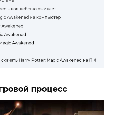
истеме
ened – волшебство оживает
Magic Awakened на компьютер
ic Awakened
gic Awakened
 Magic Awakened
качать Harry Potter: Magic Awakened на ПК!
гровой процесс