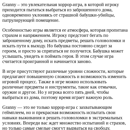
Granny – это увлекательная хоррор-игра, в которой игроку
приходится пытаться выбраться из заброшенного дома,
одновременно уклоняясь от страшной бабушки-убийцы,
патрулирующей помещение.
Особенностью игры является ее атмосфера, которая пропитана
страхом и напряжением. Игроку предстоит бегать по
заброшенному дому, искать предметы, решать головоломки и
искать пути к выходу. Но бабушка постоянно следит за
героем, и просто за спрятаться не получится. Бабушка может
услышать, увидеть и поймать героя. В этом случае игра
считается проигранной и начинается заново.
В игре присутствуют различные уровни сложности, которые
предлагают повышенную сложность и возможность изменить
игровой процесс. Также в игре можно использовать
различные предметы и инструменты, такие как отмычки,
оружие и другое. Но у игрока всего пять дней, чтобы
выбраться из дома, поэтому время играет важную роль.
Granny — это не только хоррор-игра с захватывающим
геймплеем, но и прекрасная возможность испытать свои
навыки выживания и решать головоломки в экстремальных
условиях. Впереди вас ждет множество испытаний и страхов,
но только самые смелые смогут вырваться на свободу.