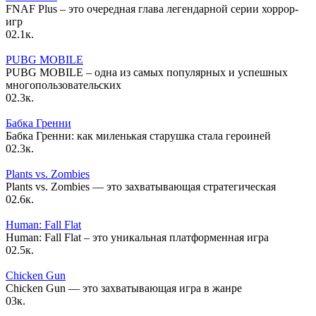
FNAF Plus – это очередная глава легендарной серии хоррор-
игр
0
2.1к.
PUBG MOBILE
PUBG MOBILE – одна из самых популярных и успешных
многопользовательских
0
2.3к.
Бабка Гренни
Бабка Гренни: как миленькая старушка стала героиней
0
2.3к.
Plants vs. Zombies
Plants vs. Zombies — это захватывающая стратегическая
0
2.6к.
Human: Fall Flat
Human: Fall Flat – это уникальная платформенная игра
0
2.5к.
Chicken Gun
Chicken Gun — это захватывающая игра в жанре
0
3к.