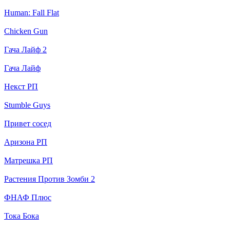
Human: Fall Flat
Chicken Gun
Гача Лайф 2
Гача Лайф
Некст РП
Stumble Guys
Привет сосед
Аризона РП
Матрешка РП
Растения Против Зомби 2
ФНАФ Плюс
Тока Бока