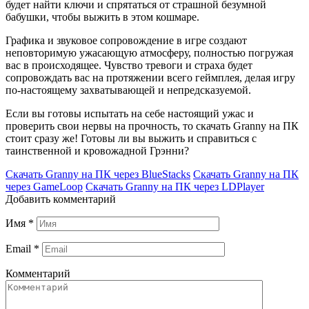
будет найти ключи и спрятаться от страшной безумной
бабушки, чтобы выжить в этом кошмаре.
Графика и звуковое сопровождение в игре создают
неповторимую ужасающую атмосферу, полностью погружая
вас в происходящее. Чувство тревоги и страха будет
сопровождать вас на протяжении всего геймплея, делая игру
по-настоящему захватывающей и непредсказуемой.
Если вы готовы испытать на себе настоящий ужас и
проверить свои нервы на прочность, то скачать Granny на ПК
стоит сразу же! Готовы ли вы выжить и справиться с
таинственной и кровожадной Грэнни?
Скачать Granny на ПК через BlueStacks
Скачать Granny на ПК
через GameLoop
Скачать Granny на ПК через LDPlayer
Добавить комментарий
Имя
*
Email
*
Комментарий