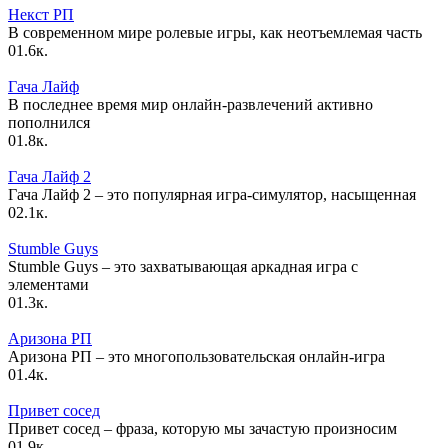
Некст РП
В современном мире ролевые игры, как неотъемлемая часть
0
1.6к.
Гача Лайф
В последнее время мир онлайн-развлечений активно
пополнился
0
1.8к.
Гача Лайф 2
Гача Лайф 2 – это популярная игра-симулятор, насыщенная
0
2.1к.
Stumble Guys
Stumble Guys – это захватывающая аркадная игра с
элементами
0
1.3к.
Аризона РП
Аризона РП – это многопользовательская онлайн-игра
0
1.4к.
Привет сосед
Привет сосед – фраза, которую мы зачастую произносим
0
1.9к.