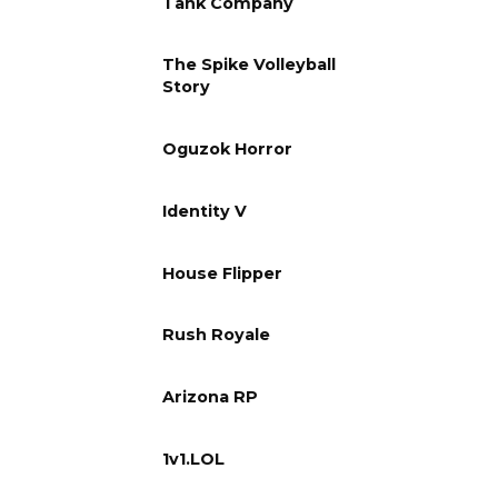
Tank Company
The Spike Volleyball
Story
Oguzok Horror
Identity V
House Flipper
Rush Royale
Arizona RP
1v1.LOL