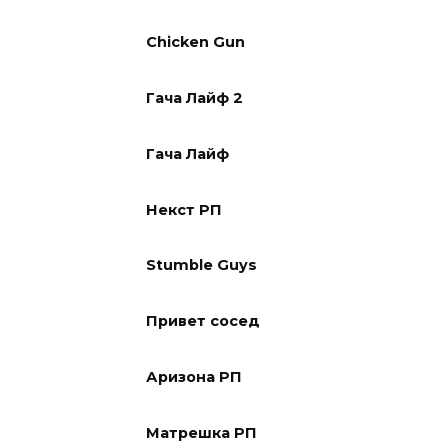
Chicken Gun
Гача Лайф 2
Гача Лайф
Некст РП
Stumble Guys
Привет сосед
Аризона РП
Матрешка РП