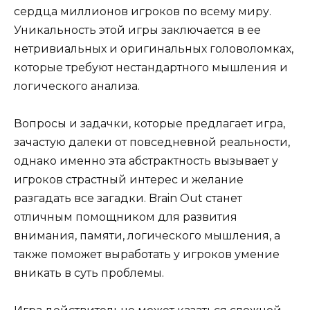
сердца миллионов игроков по всему миру.
Уникальность этой игры заключается в ее
нетривиальных и оригинальных головоломках,
которые требуют нестандартного мышления и
логического анализа.
Вопросы и задачки, которые предлагает игра,
зачастую далеки от повседневной реальности,
однако именно эта абстрактность вызывает у
игроков страстный интерес и желание
разгадать все загадки. Brain Out станет
отличным помощником для развития
внимания, памяти, логического мышления, а
также поможет выработать у игроков умение
вникать в суть проблемы.