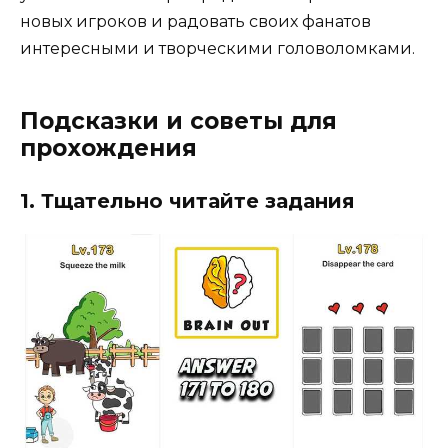
новых игроков и радовать своих фанатов
интересными и творческими головоломками.
Подсказки и советы для
прохождения
1. Тщательно читайте задания