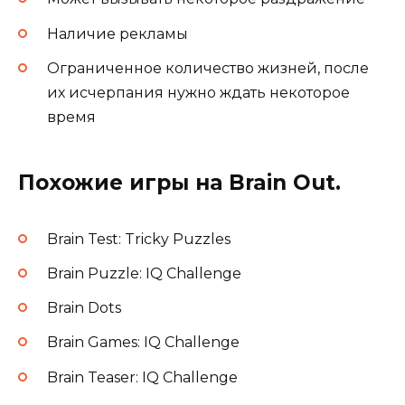
Наличие рекламы
Ограниченное количество жизней, после
их исчерпания нужно ждать некоторое
время
Похожие игры на Brain Out.
Brain Test: Tricky Puzzles
Brain Puzzle: IQ Challenge
Brain Dots
Brain Games: IQ Challenge
Brain Teaser: IQ Challenge