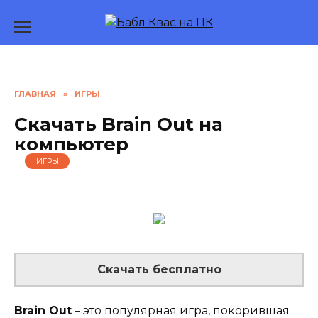
Перейти
к
содержанию
ГЛАВНАЯ
»
ИГРЫ
Скачать Brain Out на
компьютер
ИГРЫ
Скачать бесплатно
Brain Out
– это популярная игра, покорившая