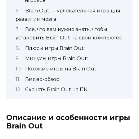
игроков
Brain Out — увлекательная игра для
развития мозга
Все, что вам нужно знать, чтобы
установить Brain Out на свой компьютер
Плюсы игры Brain Out:
Минусы игры Brain Out:
Похожие игры на Brain Out.
Видео-обзор
Скачать Brain Out на ПК
Описание и особенности игры
Brain Out