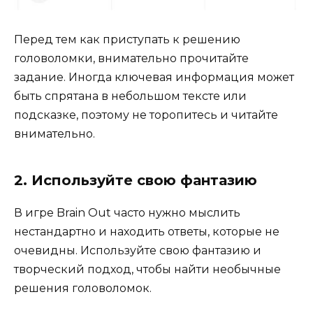
Перед тем как приступать к решению
головоломки, внимательно прочитайте
задание. Иногда ключевая информация может
быть спрятана в небольшом тексте или
подсказке, поэтому не торопитесь и читайте
внимательно.
2. Используйте свою фантазию
В игре Brain Out часто нужно мыслить
нестандартно и находить ответы, которые не
очевидны. Используйте свою фантазию и
творческий подход, чтобы найти необычные
решения головоломок.