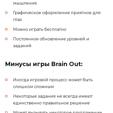
мышления
Графическое оформление приятное для
глаз
Можно играть бесплатно
Постоянное обновление уровней и
заданий
Минусы игры Brain Out:
Иногда игровой процесс может быть
слишком сложным
Некоторые задания не всегда имеют
единственно правильное решение
Может вызывать некоторое раздражение