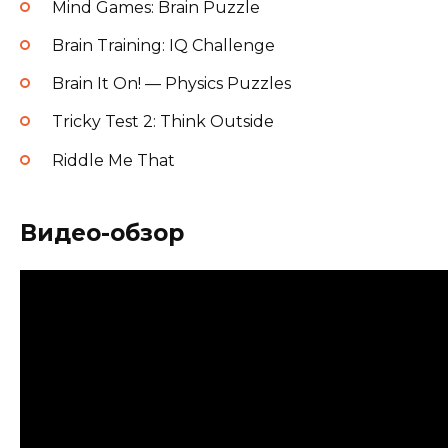
Mind Games: Brain Puzzle
Brain Training: IQ Challenge
Brain It On! — Physics Puzzles
Tricky Test 2: Think Outside
Riddle Me That
Видео-обзор