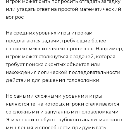
игрок может быть попросить отгадать загадку
или угадать ответ на простой математический
вопрос.
На средних уровнях игры игрокам
предлагаются задачи, требующие более
сложных мыслительных процессов. Например,
игрок может столкнуться с задачей, которая
требует поиска скрытых объектов или
нахождения логической последовательности
действий для решения головоломки.
Но самыми сложными уровнями игры
являются те, на которых игроки сталкиваются
со сложными и запутанными головоломками.
Эти уровни требуют глубокого аналитического
мышления и способности придумывать