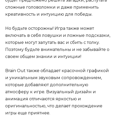
будет предложено решить загадки, распутать
сложные головоломки и даже применить
креативность и интуицию для победы.
Но будьте осторожны! Игра также может
включать в себя ловушки и ложные подсказки,
которые могут запутать вас и сбить с толку.
Поэтому будьте внимательны и не забывайте о
своем общем знании и интуиции!
Brain Out также обладает красочной графикой
и уникальным звуковым сопровождением,
которые добавляют дополнительную
атмосферу к игре. Визуальный дизайн и
анимация отличаются яркостью и
оригинальностью, что делает прохождение
игры еще приятнее.