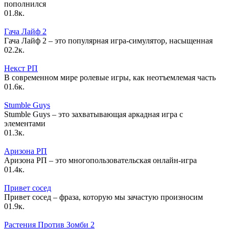
пополнился
0
1.8к.
Гача Лайф 2
Гача Лайф 2 – это популярная игра-симулятор, насыщенная
0
2.2к.
Некст РП
В современном мире ролевые игры, как неотъемлемая часть
0
1.6к.
Stumble Guys
Stumble Guys – это захватывающая аркадная игра с
элементами
0
1.3к.
Аризона РП
Аризона РП – это многопользовательская онлайн-игра
0
1.4к.
Привет сосед
Привет сосед – фраза, которую мы зачастую произносим
0
1.9к.
Растения Против Зомби 2