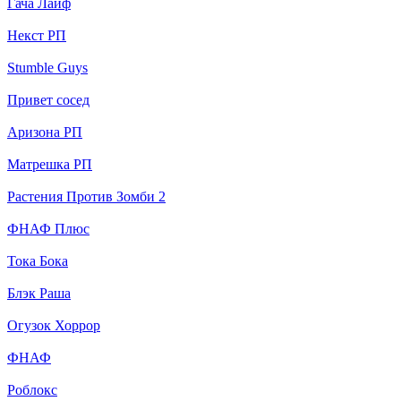
Гача Лайф
Некст РП
Stumble Guys
Привет сосед
Аризона РП
Матрешка РП
Растения Против Зомби 2
ФНАФ Плюс
Тока Бока
Блэк Раша
Огузок Хоррор
ФНАФ
Роблокс