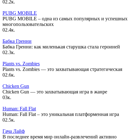
0
2.2к.
PUBG MOBILE
PUBG MOBILE – одна из самых популярных и успешных
многопользовательских
0
2.4к.
Бабка Гренни
Бабка Гренни: как миленькая старушка стала героиней
0
2.3к.
Plants vs. Zombies
Plants vs. Zombies — это захватывающая стратегическая
0
2.6к.
Chicken Gun
Chicken Gun — это захватывающая игра в жанре
0
3к.
Human: Fall Flat
Human: Fall Flat – это уникальная платформенная игра
0
2.5к.
Гача Лайф
В последнее время мир онлайн-развлечений активно