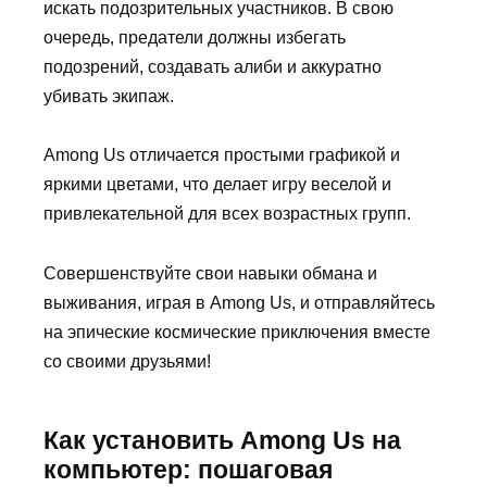
искать подозрительных участников. В свою
очередь, предатели должны избегать
подозрений, создавать алиби и аккуратно
убивать экипаж.
Among Us отличается простыми графикой и
яркими цветами, что делает игру веселой и
привлекательной для всех возрастных групп.
Совершенствуйте свои навыки обмана и
выживания, играя в Among Us, и отправляйтесь
на эпические космические приключения вместе
со своими друзьями!
Как установить Among Us на
компьютер: пошаговая