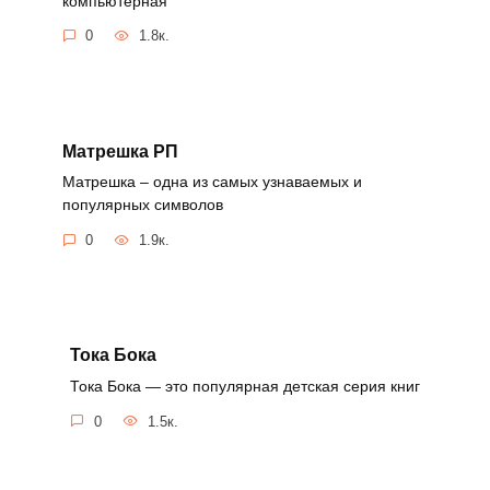
компьютерная
0
1.8к.
Матрешка РП
Матрешка – одна из самых узнаваемых и
популярных символов
0
1.9к.
Тока Бока
Тока Бока — это популярная детская серия книг
0
1.5к.