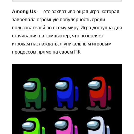
Among Us
— это захватывающая игра, которая
завоевала огромную популярность среди
пользователей по всему миру. Игра доступна для
скачивания на компьютер, что позволяет
игрокам наслаждаться уникальным игровым
процессом прямо на своем ПК.