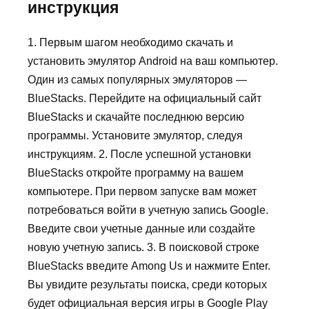
инструкция
1. Первым шагом необходимо скачать и
установить эмулятор Android на ваш компьютер.
Один из самых популярных эмуляторов —
BlueStacks. Перейдите на официальный сайт
BlueStacks и скачайте последнюю версию
программы. Установите эмулятор, следуя
инструкциям. 2. После успешной установки
BlueStacks откройте программу на вашем
компьютере. При первом запуске вам может
потребоваться войти в учетную запись Google.
Введите свои учетные данные или создайте
новую учетную запись. 3. В поисковой строке
BlueStacks введите Among Us и нажмите Enter.
Вы увидите результаты поиска, среди которых
будет официальная версия игры в Google Play