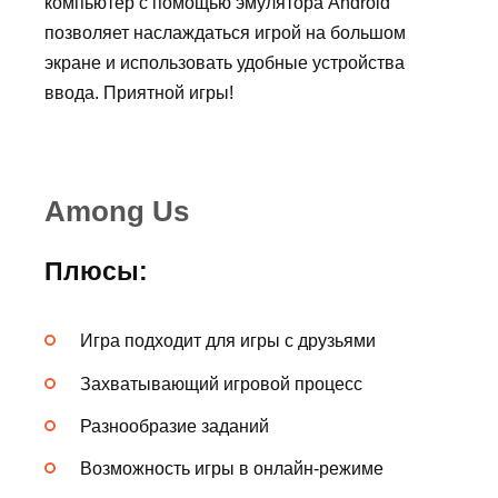
компьютер с помощью эмулятора Android
позволяет наслаждаться игрой на большом
экране и использовать удобные устройства
ввода. Приятной игры!
Among Us
Плюсы:
Игра подходит для игры с друзьями
Захватывающий игровой процесс
Разнообразие заданий
Возможность игры в онлайн-режиме