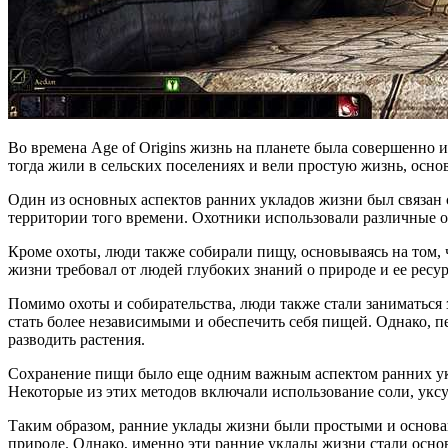
Во времена Age of Origins жизнь на планете была совершенно 
тогда жили в сельских поселениях и вели простую жизнь, осн
Один из основных аспектов ранних укладов жизни был связан 
территории того времени. Охотники использовали различные ор
Кроме охоты, люди также собирали пищу, основываясь на том, 
жизни требовал от людей глубоких знаний о природе и ее ресурс
Помимо охоты и собирательства, люди также стали заниматься 
стать более независимыми и обеспечить себя пищей. Однако,
разводить растения.
Сохранение пищи было еще одним важным аспектом ранних укл
Некоторые из этих методов включали использование соли, укс
Таким образом, ранние уклады жизни были простыми и основан
природе. Однако, именно эти ранние уклады жизни стали осно