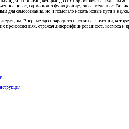
ых идей и понятий, которые до сих пор остаются актуальными.
ядоченное целое, гармонично функционирующее вселенное. Велик
ным для самосознания, но и помогало искать новые пути в науке,
литературы. Впервые здесь зародилось понятие гармонии, котора
их произведениях, отражая диверсифицированность космоса и кр
уры
инструкция