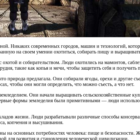
иной. Никаких современных городов, машин и технологий, котор
ованную на своем умении охотиться, собирать пищу и выращивать
с охотой и собирательством. Люди охотились на мамонтов, сабл
удия, такие как копья и мечи, чтобы защитить себя и получить 
что природа предлагала. Они собирали ягоды, орехи и другие съ
ах, чтобы они могли определить, что можно съесть, а что нет.
земледелием. Они начали выращивать сельскохозяйственные куль
 первые формы земледелия были примитивными — люди использо
адов жизни. Люди разрабатывали различные способы консерваци
уса, копчения и высушивания.
ы на основных потребностях человека: пище и безопасности. Ж
вой для развития и становления человеческой цивилизации.