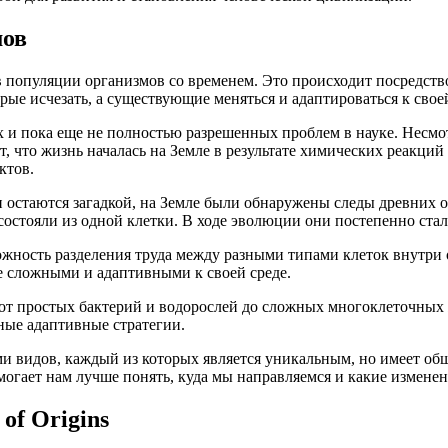
мов
 популяции организмов со временем. Это происходит посредство
рые исчезать, а существующие меняться и адаптироваться к своей
 и пока еще не полностью разрешенных проблем в науке. Несмот
т, что жизнь началась на Земле в результате химических реакций
ктов.
и остаются загадкой, на Земле были обнаружены следы древних 
состояли из одной клетки. В ходе эволюции они постепенно ста
жность разделения труда между разными типами клеток внутри 
е сложными и адаптивными к своей среде.
от простых бактерий и водорослей до сложных многоклеточных
ные адаптивные стратегии.
ми видов, каждый из которых является уникальным, но имеет о
гает нам лучше понять, куда мы направляемся и какие изменен
of Origins