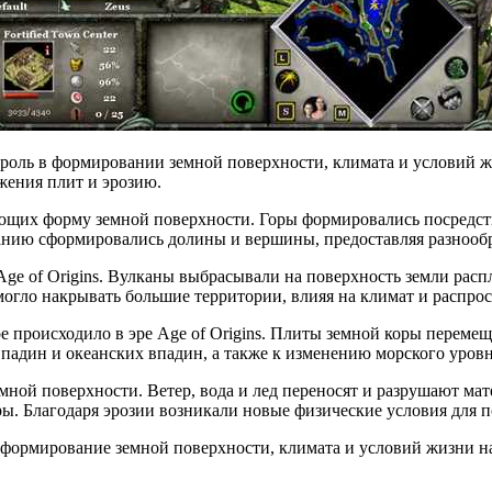
 роль в формировании земной поверхности, климата и условий ж
жения плит и эрозию.
ющих форму земной поверхности. Горы формировались посредств
ванию сформировались долины и вершины, предоставляя разнооб
ge of Origins. Вулканы выбрасывали на поверхность земли расп
могло накрывать большие территории, влияя на климат и распро
е происходило в эре Age of Origins. Плиты земной коры переме
падин и океанских впадин, а также к изменению морского уровн
мной поверхности. Ветер, вода и лед переносят и разрушают ма
ры. Благодаря эрозии возникали новые физические условия для 
на формирование земной поверхности, климата и условий жизни 