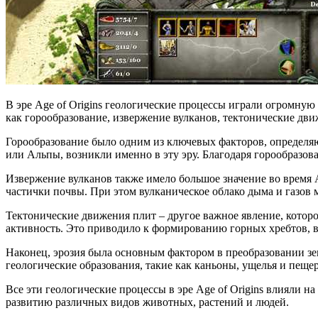
В эре Age of Origins геологические процессы играли огромную
как горообразование, извержение вулканов, тектонические дви
Горообразование было одним из ключевых факторов, определя
или Альпы, возникли именно в эту эру. Благодаря горообразо
Извержение вулканов также имело большое значение во время A
частички почвы. При этом вулканическое облако дыма и газов 
Тектонические движения плит – другое важное явление, которо
активность. Это приводило к формированию горных хребтов, в
Наконец, эрозия была основным фактором в преобразовании зе
геологические образования, такие как каньоны, ущелья и пеще
Все эти геологические процессы в эре Age of Origins влияли 
развитию различных видов животных, растений и людей.