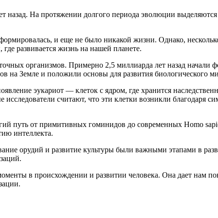
лет назад. На протяжении долгого периода эволюции выделяютс
 формировалась, и еще не было никакой жизни. Однако, нескольк
 где развивается жизнь на нашей планете.
точных организмов. Примерно 2,5 миллиарда лет назад начали ф
в на Земле и положили основы для развития биологического ми
оявление эукариот — клеток с ядром, где хранится наследствен
 исследователи считают, что эти клетки возникли благодаря с
гий путь от примитивных гоминидов до современных Homo sapie
тию интеллекта.
ование орудий и развитие культуры были важными этапами в ра
заций.
моменты в происхождении и развитии человека. Она дает нам пон
зации.