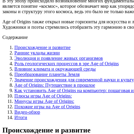
В эту эпоху происходило возникновение многих фундаментальн
является понятие «космос», которое обозначает мир как упор
законы и структуру этого космоса, ведь это было не только важ
Age of Origins также открыл новые горизонты для искусства и 
Художники и поэты стремились отобразить эту гармонию в сво
Содержание
Происхождение и развитие
Ранние уклады жизни
Эволюция и появление живых организмов
Роль геологических процессов в эре Age of Origins
Влияние климата и окружающей среды
Преобразование планеты Земля
Значение происхождения для современной науки и культ
Age of Origins: Путешествие в прошлое
Как установить Age of Origins на компьютер: пошаговая 
Плюсы игры Age of Origins:
Минусы игры Age of Origins:
Похожие игры на Age of Origins
Видео-обзор
Итоги
Происхождение и развитие