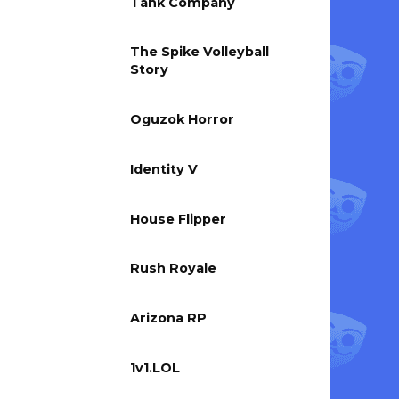
Tank Company
The Spike Volleyball
Story
Oguzok Horror
Identity V
House Flipper
Rush Royale
Arizona RP
1v1.LOL