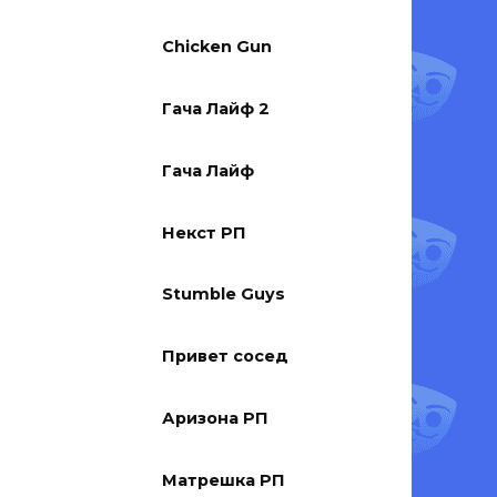
Chicken Gun
Гача Лайф 2
Гача Лайф
Некст РП
Stumble Guys
Привет сосед
Аризона РП
Матрешка РП