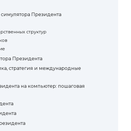
 симулятора Президента
арственных структур
ков
ие
тора Президента
ика, стратегия и международные
зидента на компьютер: пошаговая
дента
идента
резидента